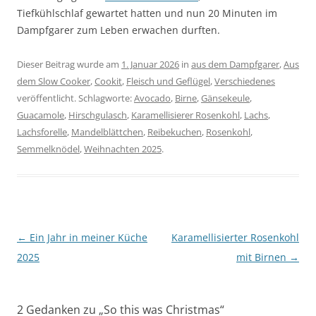
Tiefkühlschlaf gewartet hatten und nun 20 Minuten im
Dampfgarer zum Leben erwachen durften.
Dieser Beitrag wurde am
1. Januar 2026
in
aus dem Dampfgarer
,
Aus
dem Slow Cooker
,
Cookit
,
Fleisch und Geflügel
,
Verschiedenes
veröffentlicht. Schlagworte:
Avocado
,
Birne
,
Gänsekeule
,
Guacamole
,
Hirschgulasch
,
Karamellisierer Rosenkohl
,
Lachs
,
Lachsforelle
,
Mandelblättchen
,
Reibekuchen
,
Rosenkohl
,
Semmelknödel
,
Weihnachten 2025
.
Beitragsnavigation
←
Ein Jahr in meiner Küche
Karamellisierter Rosenkohl
2025
mit Birnen
→
2 Gedanken zu „
So this was Christmas
“