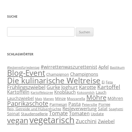
SUCHE
Suchen
nach:
SCHLAGWÖRTER
#wirrettenwaszurettenist
Apfel
#leckeresfürjedentag
Basilikum
Blog-Event
Champignons
Champignon
Die kulinarische Weltreise
Ei
Feta
Kartoffel
Frühlingszwiebel
Karotte
Gurke
Joghurt
Kartoffeln
Knoblauch
Lauch
Kartoffelpüree
Kokosmilch
Möhre
Lauchzwiebel
Möhren
Minze
Mozzarella
Mais
Mango
Paprikaschote
Pasta
Parmesan
Porree
Petersilie
Resteverwertung
Salat
Reis, Getreide und Hülsenfrüchte
Spaghetti
Tomate
Tomaten
Spinat
Staudensellerie
Update
vegetarisch
vegan
Zucchini
Zwiebel