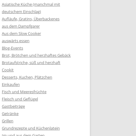
Asiatische Küche (manchmal mit
deutschem Einschlag)
Aufläufe, Gratins, Überbackenes
aus dem Dampfgarer
Aus dem Slow Cooker
auswärts essen
Blog-Events
Brot, Brötchen und herzhaftes Gebäck
Brotaufstriche, süß und herzhaft
Cookit
Desserts, Kuchen, Plätzchen
Einkaufen
Fisch und Meeresfrüchte
Fleisch und Geflügel
Gastbeiträge
Getränke
Grillen
Grundrezepte und Küchenlatein
Im und aus dem Garten