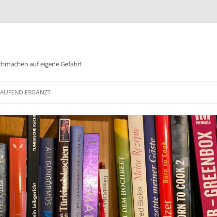
chmachen auf eigene Gefahr!
Zum
Inhalt
 LAUFEND ERGÄNZT
springen