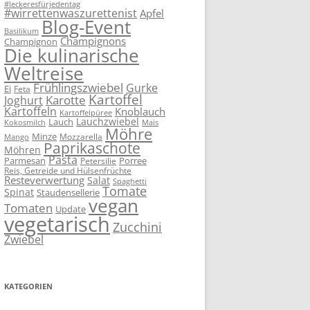
#leckeresfürjedentag
#wirrettenwaszurettenist
Apfel
Blog-Event
Basilikum
Champignons
Champignon
Die kulinarische
Weltreise
Frühlingszwiebel
Gurke
Ei
Feta
Kartoffel
Karotte
Joghurt
Kartoffeln
Knoblauch
Kartoffelpüree
Lauchzwiebel
Lauch
Kokosmilch
Mais
Möhre
Minze
Mozzarella
Mango
Paprikaschote
Möhren
Pasta
Parmesan
Porree
Petersilie
Reis, Getreide und Hülsenfrüchte
Resteverwertung
Salat
Spaghetti
Tomate
Spinat
Staudensellerie
vegan
Tomaten
Update
vegetarisch
Zucchini
Zwiebel
KATEGORIEN