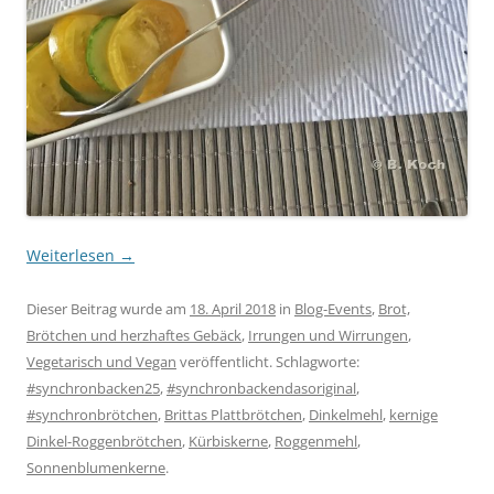
Weiterlesen
→
Dieser Beitrag wurde am
18. April 2018
in
Blog-Events
,
Brot,
Brötchen und herzhaftes Gebäck
,
Irrungen und Wirrungen
,
Vegetarisch und Vegan
veröffentlicht. Schlagworte:
#synchronbacken25
,
#synchronbackendasoriginal
,
#synchronbrötchen
,
Brittas Plattbrötchen
,
Dinkelmehl
,
kernige
Dinkel-Roggenbrötchen
,
Kürbiskerne
,
Roggenmehl
,
Sonnenblumenkerne
.