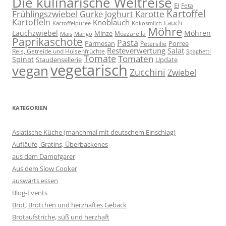
Die kulinarische Weltreise
Ei
Feta
Kartoffel
Frühlingszwiebel
Karotte
Gurke
Joghurt
Kartoffeln
Knoblauch
Lauch
Kartoffelpüree
Kokosmilch
Möhre
Lauchzwiebel
Möhren
Minze
Mozzarella
Mais
Mango
Paprikaschote
Pasta
Parmesan
Porree
Petersilie
Resteverwertung
Salat
Reis, Getreide und Hülsenfrüchte
Spaghetti
Tomate
Tomaten
Spinat
Staudensellerie
Update
vegetarisch
vegan
Zucchini
Zwiebel
KATEGORIEN
Asiatische Küche (manchmal mit deutschem Einschlag)
Aufläufe, Gratins, Überbackenes
aus dem Dampfgarer
Aus dem Slow Cooker
auswärts essen
Blog-Events
Brot, Brötchen und herzhaftes Gebäck
Brotaufstriche, süß und herzhaft