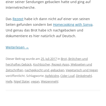
einer seiner Sendungen gebacken hatte und ging auf
Internetrecherche.
Das
Rezept
habe ich dann nicht auf einer von seinen
Seiten gefunden sondern bei
Homecooking with Sonya
.
Und genau das Brot habe ich nachgebacken und
dokumentiere es hier natürlich auf Deutsch.
Weiterlesen
→
Dieser Beitrag wurde am
25. Juli 2017
in
Brot, Brötchen und
herzhaftes Gebäck
,
Kochbücher, Rezept-Apps, Webseiten und
Zeitschriften
,
nachgekocht und -gebacken
,
Vegetarisch und Vegan
veröffentlicht. Schlagworte:
Apfelcidre
,
Cider Loaf
,
Dinkelmehl
,
Hefe
,
Nigel Slater
,
vegan
,
Weizenmehl
.