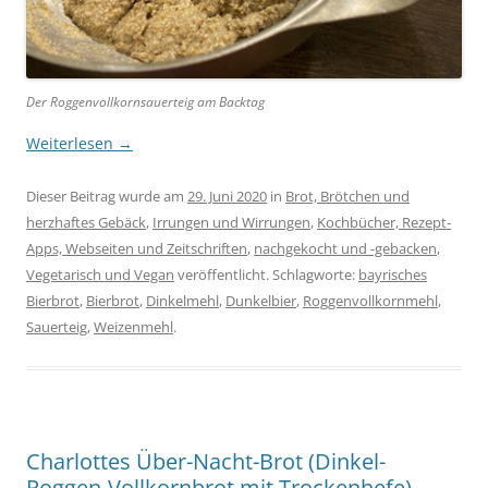
Der Roggenvollkornsauerteig am Backtag
Weiterlesen
→
Dieser Beitrag wurde am
29. Juni 2020
in
Brot, Brötchen und
herzhaftes Gebäck
,
Irrungen und Wirrungen
,
Kochbücher, Rezept-
Apps, Webseiten und Zeitschriften
,
nachgekocht und -gebacken
,
Vegetarisch und Vegan
veröffentlicht. Schlagworte:
bayrisches
Bierbrot
,
Bierbrot
,
Dinkelmehl
,
Dunkelbier
,
Roggenvollkornmehl
,
Sauerteig
,
Weizenmehl
.
Charlottes Über-Nacht-Brot (Dinkel-
Roggen-Vollkornbrot mit Trockenhefe)