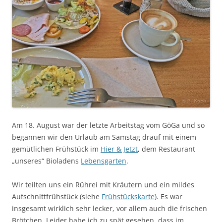
Am 18. August war der letzte Arbeitstag vom GöGa und so
begannen wir den Urlaub am Samstag drauf mit einem
gemütlichen Frühstück im
Hier & Jetzt
, dem Restaurant
„unseres“ Bioladens
Lebensgarten
.
Wir teilten uns ein Rührei mit Kräutern und ein mildes
Aufschnittfrühstück (siehe
Frühstückskarte
). Es war
insgesamt wirklich sehr lecker, vor allem auch die frischen
Brötchen. Leider habe ich zu spät gesehen, dass im