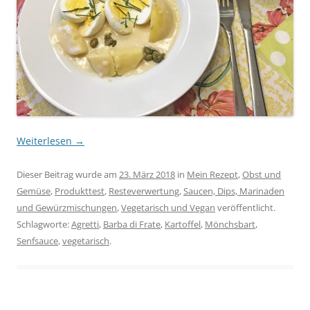
Weiterlesen
→
Dieser Beitrag wurde am
23. März 2018
in
Mein Rezept
,
Obst und
Gemüse
,
Produkttest
,
Resteverwertung
,
Saucen, Dips, Marinaden
und Gewürzmischungen
,
Vegetarisch und Vegan
veröffentlicht.
Schlagworte:
Agretti
,
Barba di Frate
,
Kartoffel
,
Mönchsbart
,
Senfsauce
,
vegetarisch
.