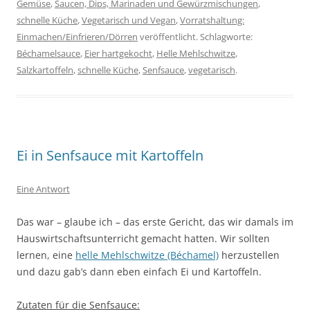
Gemüse
,
Saucen, Dips, Marinaden und Gewürzmischungen
,
schnelle Küche
,
Vegetarisch und Vegan
,
Vorratshaltung:
Einmachen/Einfrieren/Dörren
veröffentlicht. Schlagworte:
Béchamelsauce
,
Eier hartgekocht
,
Helle Mehlschwitze
,
Salzkartoffeln
,
schnelle Küche
,
Senfsauce
,
vegetarisch
.
Ei in Senfsauce mit Kartoffeln
Eine Antwort
Das war – glaube ich – das erste Gericht, das wir damals im
Hauswirtschaftsunterricht gemacht hatten. Wir sollten
lernen, eine
helle Mehlschwitze (Béchamel)
herzustellen
und dazu gab’s dann eben einfach Ei und Kartoffeln.
Zutaten für die Senfsauce: