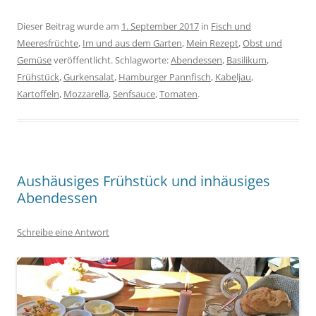
Dieser Beitrag wurde am
1. September 2017
in
Fisch und
Meeresfrüchte
,
Im und aus dem Garten
,
Mein Rezept
,
Obst und
Gemüse
veröffentlicht. Schlagworte:
Abendessen
,
Basilikum
,
Frühstück
,
Gurkensalat
,
Hamburger Pannfisch
,
Kabeljau
,
Kartoffeln
,
Mozzarella
,
Senfsauce
,
Tomaten
.
Aushäusiges Frühstück und inhäusiges
Abendessen
Schreibe eine Antwort