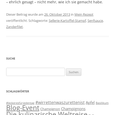
– ehrlich gesagt – nicht mehr, wie ich sie gemacht habe.
Dieser Beitrag wurde am
26. Oktober 2013
in
Mein Rezept
veröffentlicht. Schlagworte:
Sellerie-Kartoffel-Stampf
,
Senfsauce
,
Zanderfilet
.
SUCHE
Suchen
nach:
SCHLAGWÖRTER
#wirrettenwaszurettenist
Apfel
#leckeresfürjedentag
Basilikum
Blog-Event
Champignons
Champignon
Die kulinarische Weltreise