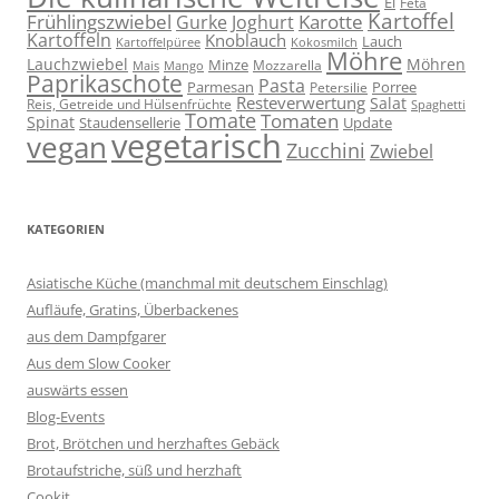
Ei
Feta
Kartoffel
Frühlingszwiebel
Karotte
Gurke
Joghurt
Kartoffeln
Knoblauch
Lauch
Kartoffelpüree
Kokosmilch
Möhre
Lauchzwiebel
Möhren
Minze
Mozzarella
Mais
Mango
Paprikaschote
Pasta
Parmesan
Porree
Petersilie
Resteverwertung
Salat
Reis, Getreide und Hülsenfrüchte
Spaghetti
Tomate
Tomaten
Spinat
Staudensellerie
Update
vegetarisch
vegan
Zucchini
Zwiebel
KATEGORIEN
Asiatische Küche (manchmal mit deutschem Einschlag)
Aufläufe, Gratins, Überbackenes
aus dem Dampfgarer
Aus dem Slow Cooker
auswärts essen
Blog-Events
Brot, Brötchen und herzhaftes Gebäck
Brotaufstriche, süß und herzhaft
Cookit