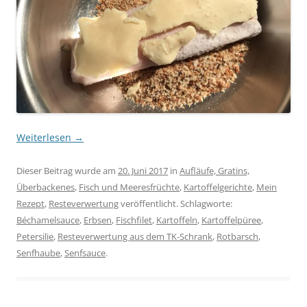
Weiterlesen
→
Dieser Beitrag wurde am
20. Juni 2017
in
Aufläufe, Gratins,
Überbackenes
,
Fisch und Meeresfrüchte
,
Kartoffelgerichte
,
Mein
Rezept
,
Resteverwertung
veröffentlicht. Schlagworte:
Béchamelsauce
,
Erbsen
,
Fischfilet
,
Kartoffeln
,
Kartoffelpüree
,
Petersilie
,
Resteverwertung aus dem TK-Schrank
,
Rotbarsch
,
Senfhaube
,
Senfsauce
.