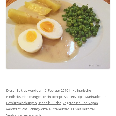
Dieser Beitrag wurde am
6. Februar 2016
in
kulinarische
Kindheitserinnerungen
,
Mein Rezept
,
Saucen, Dips, Marinaden und
Gewürzmischungen
,
schnelle Küche
,
Vegetarisch und Vegan
veröffentlicht. Schlagworte:
Buttererbsen
,
Ei
,
Salzkartoffel
,
Senfsauce
,
vegetarisch
.