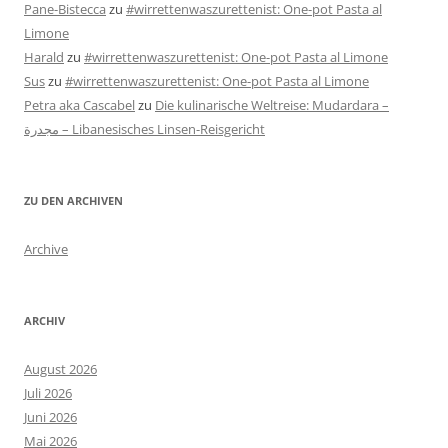
Pane-Bistecca
zu
#wirrettenwaszurettenist: One-pot Pasta al
Limone
Harald
zu
#wirrettenwaszurettenist: One-pot Pasta al Limone
Sus
zu
#wirrettenwaszurettenist: One-pot Pasta al Limone
Petra aka Cascabel
zu
Die kulinarische Weltreise: Mudardara –
مجدرة – Libanesisches Linsen-Reisgericht
ZU DEN ARCHIVEN
Archive
ARCHIV
August 2026
Juli 2026
Juni 2026
Mai 2026