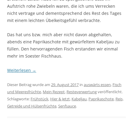
Aufstrich rohe Zwiebeln waren, die ich ums Verrecken
nicht vertrage und dementsprechend des Rest des Tages
mit einem leichten Übelkeitsgefühl verbrachte.
Das hat uns bzw. mich aber nicht davon abgehalten,
abends eine Paprikaschote mit gewürfeltem Kabeljau zu
füllen. Den hervorragenden Fisch erstanden wir einmal
mehr im Soester Fischhaus.
Weiterlesen
→
Dieser Beitrag wurde am
29. August 2017
in
auswärts essen
,
Fisch
und Meeresfrüchte
,
Mein Rezept
,
Resteverwertung
veröffentlicht.
Schlagworte:
Frühstück
,
Hier & Jetzt
,
Kabeljau
,
Paprikaschote
,
Reis,
Getreide und Hülsenfrüchte
,
Senfsauce
.