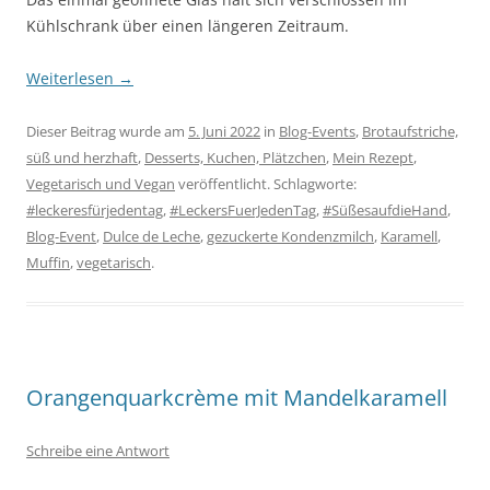
Kühlschrank über einen längeren Zeitraum.
Weiterlesen
→
Dieser Beitrag wurde am
5. Juni 2022
in
Blog-Events
,
Brotaufstriche,
süß und herzhaft
,
Desserts, Kuchen, Plätzchen
,
Mein Rezept
,
Vegetarisch und Vegan
veröffentlicht. Schlagworte:
#leckeresfürjedentag
,
#LeckersFuerJedenTag
,
#SüßesaufdieHand
,
Blog-Event
,
Dulce de Leche
,
gezuckerte Kondenzmilch
,
Karamell
,
Muffin
,
vegetarisch
.
Orangenquarkcrème mit Mandelkaramell
Schreibe eine Antwort