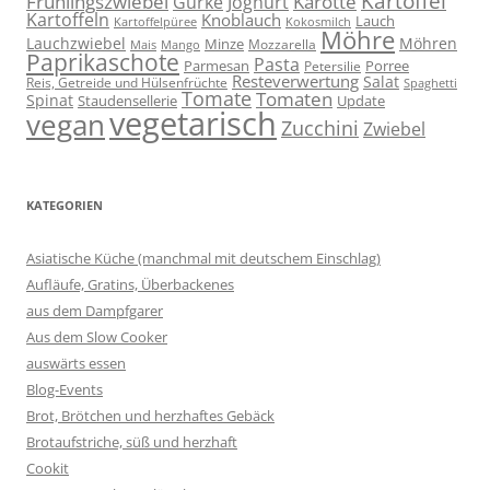
Kartoffel
Frühlingszwiebel
Karotte
Gurke
Joghurt
Kartoffeln
Knoblauch
Lauch
Kartoffelpüree
Kokosmilch
Möhre
Lauchzwiebel
Möhren
Minze
Mozzarella
Mais
Mango
Paprikaschote
Pasta
Parmesan
Porree
Petersilie
Resteverwertung
Salat
Reis, Getreide und Hülsenfrüchte
Spaghetti
Tomate
Tomaten
Spinat
Staudensellerie
Update
vegetarisch
vegan
Zucchini
Zwiebel
KATEGORIEN
Asiatische Küche (manchmal mit deutschem Einschlag)
Aufläufe, Gratins, Überbackenes
aus dem Dampfgarer
Aus dem Slow Cooker
auswärts essen
Blog-Events
Brot, Brötchen und herzhaftes Gebäck
Brotaufstriche, süß und herzhaft
Cookit