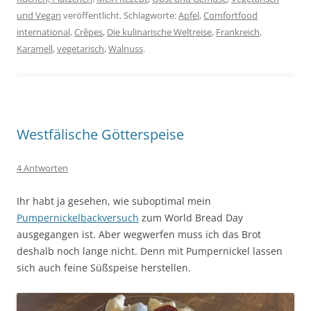
und Vegan
veröffentlicht. Schlagworte:
Apfel
,
Comfortfood
international
,
Crêpes
,
Die kulinarische Weltreise
,
Frankreich
,
Karamell
,
vegetarisch
,
Walnuss
.
Westfälische Götterspeise
4 Antworten
Ihr habt ja gesehen, wie suboptimal mein
Pumpernickelbackversuch
zum World Bread Day
ausgegangen ist. Aber wegwerfen muss ich das Brot
deshalb noch lange nicht. Denn mit Pumpernickel lassen
sich auch feine Süßspeise herstellen.