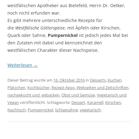
westfälischen Apotheker aus Bielefeld, Herrn Dr. Oetker,
noch nicht erfunden war.
Es gibt mehrere unterschiedliche Rezepte für
die
Westfälische Götterspeise
, mit Äpfeln oder Kirschen,
Quark oder Sahne,
Pumpernickel
ist jedoch jedes Mal bei
den Zutaten mit dabei und kennzeichnet den
westfälischen Charakter dieser Nachspeise.
Weiterlesen
→
Dieser Beitrag wurde am
16. Oktober 2016
in
Desserts, Kuchen,
Plätzchen
,
Kochbücher, Rezept-Apps, Webseiten und Zeitschriften
,
nachgekocht und -gebacken
,
Obst und Gemüse
,
Vegetarisch und
Vegan
veröffentlicht. Schlagworte:
Dessert
,
Karamell
,
Kirschen
,
Nachtisch
,
Pumpernickel
,
Schlagsahne
,
vegetarisch
.