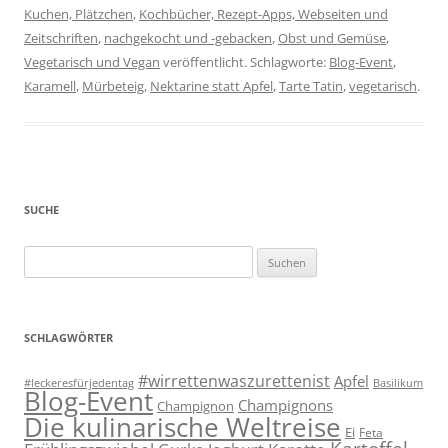
Kuchen, Plätzchen
,
Kochbücher, Rezept-Apps, Webseiten und
Zeitschriften
,
nachgekocht und -gebacken
,
Obst und Gemüse
,
Vegetarisch und Vegan
veröffentlicht. Schlagworte:
Blog-Event
,
Karamell
,
Mürbeteig
,
Nektarine statt Apfel
,
Tarte Tatin
,
vegetarisch
.
SUCHE
Suchen
nach:
SCHLAGWÖRTER
#wirrettenwaszurettenist
Apfel
#leckeresfürjedentag
Basilikum
Blog-Event
Champignons
Champignon
Die kulinarische Weltreise
Ei
Feta