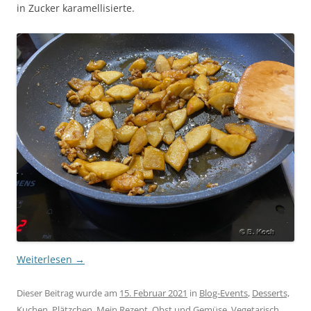
in Zucker karamellisierte.
Weiterlesen
→
Dieser Beitrag wurde am
15. Februar 2021
in
Blog-Events
,
Desserts,
Kuchen, Plätzchen
,
Mein Rezept
,
Obst und Gemüse
,
Vegetarisch