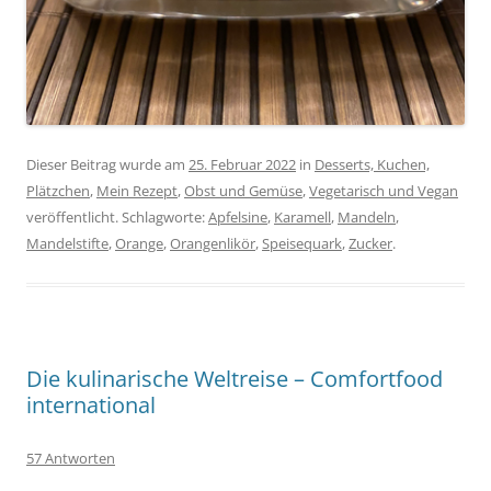
Dieser Beitrag wurde am
25. Februar 2022
in
Desserts, Kuchen,
Plätzchen
,
Mein Rezept
,
Obst und Gemüse
,
Vegetarisch und Vegan
veröffentlicht. Schlagworte:
Apfelsine
,
Karamell
,
Mandeln
,
Mandelstifte
,
Orange
,
Orangenlikör
,
Speisequark
,
Zucker
.
Die kulinarische Weltreise – Comfortfood
international
57 Antworten