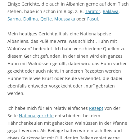
Einige Gerichte, die auch in Albanien gerne auf dem Tisch
stehen, habe ich schon im Blog, z. B.
Tarator
,
Baklava
,
Sarma
,
Dollma
,
Qofte
,
Moussaka
oder
Fasul
.
Mein heutiges Gericht gilt als eine Nationalspeise
Albaniens, das Pulë me Arra, was schlicht „Huhn mit
Walnüssen“ bedeutet. Ich habe verschiedene Quellen zu
diesem Gericht gefunden, in der einen wird ein ganzes
Huhn mit Walnüssen gefüllt, dabei wird das Huhn vorher
gekocht oder auch nicht. In anderen Rezepten werden
Hühnerteile wie Brust oder Keule verwendet, die dabei
ebenfalls entweder vorgekocht oder „nur“ gebraten
werden.
Ich habe mich für ein relativ einfaches
Rezept
von der
Seite
Nationalgerichte
entschieden, bei dem
Hähnchenkeulen mit gehackten Walnüssen in der Pfanne
gegart werden. Als Beilage hatten wir einfach Reis und
etwas Gurkensalat mit Dill, der im Balkangebiet gerne