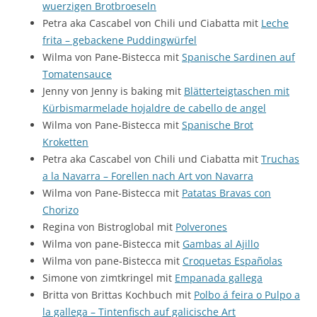
wuerzigen Brotbroeseln
Petra aka Cascabel von Chili und Ciabatta mit
Leche
frita – gebackene Puddingwürfel
Wilma von Pane-Bistecca mit
Spanische Sardinen auf
Tomatensauce
Jenny von Jenny is baking mit
Blätterteigtaschen mit
Kürbismarmelade hojaldre de cabello de angel
Wilma von Pane-Bistecca mit
Spanische Brot
Kroketten
Petra aka Cascabel von Chili und Ciabatta mit
Truchas
a la Navarra – Forellen nach Art von Navarra
Wilma von Pane-Bistecca mit
Patatas Bravas con
Chorizo
Regina von Bistroglobal mit
Polverones
Wilma von pane-Bistecca mit
Gambas al Ajillo
Wilma von pane-Bistecca mit
Croquetas Españolas
Simone von zimtkringel mit
Empanada gallega
Britta von Brittas Kochbuch mit
Polbo á feira o Pulpo a
la gallega – Tintenfisch auf galicische Art