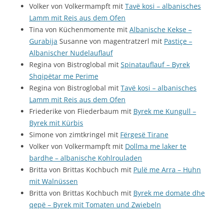
Volker von Volkermampft mit
Tavë kosi – albanisches
Lamm mit Reis aus dem Ofen
Tina von Küchenmomente mit
Albanische Kekse –
Gurabija
Susanne von magentratzerl mit
Pastiçe –
Albanischer Nudelauflauf
Regina von Bistroglobal mit
Spinatauflauf – Byrek
Shqipëtar me Perime
Regina von Bistroglobal mit
Tavë kosi – albanisches
Lamm mit Reis aus dem Ofen
Friederike von Fliederbaum mit
Byrek me Kungull –
Byrek mit Kürbis
Simone von zimtkringel mit
Fërgesë Tirane
Volker von Volkermampft mit
Dollma me laker te
bardhe – albanische Kohlrouladen
Britta von Brittas Kochbuch mit
Pulë me Arra – Huhn
mit Walnüssen
Britta von Brittas Kochbuch mit
Byrek me domate dhe
qepë – Byrek mit Tomaten und Zwiebeln