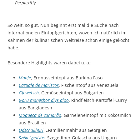
Perplexitiy
So weit, so gut. Nun beginnt erst mal die Suche nach
internationelen Eintopfgerichten, wovon ich natürlich im
Rahmen der kulinarischen Weltreise schon einige gekocht
habe.
Besondere Highlights waren dabei u. a.:
Maafe
, Erdnusseintopf aus Burkina Faso
Cazuale de mariscos
, Fischeintopf aus Venezuela
Gjuwetsch
, Gemüseeintopf aus Bulgarien
Goru mangshor diye aloo
, Rindfleisch-Kartoffel-Curry
aus Bangladesh
Moqueca de camarão
, Garneleneintopf mit Kokosmilch
aus Brasilien
Odschakhuri
, „Familienmahl“ aus Georgien
Székelygulyás
, Szegediner Gulascha aus Ungarn