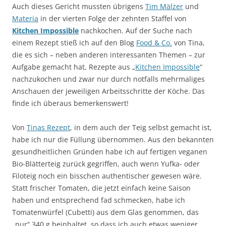
Auch dieses Gericht mussten übrigens
Tim Mälzer
und
Materia
in der vierten Folge der zehnten Staffel von
Kitchen Impossible
nachkochen. Auf der Suche nach
einem Rezept stieß ich auf den Blog
Food & Co.
von Tina,
die es sich – neben anderen interessanten Themen – zur
Aufgabe gemacht hat, Rezepte aus „
Kitchen Impossible
“
nachzukochen und zwar nur durch notfalls mehrmaliges
Anschauen der jeweiligen Arbeitsschritte der Köche. Das
finde ich überaus bemerkenswert!
Von
Tinas Rezept
, in dem auch der Teig selbst gemacht ist,
habe ich nur die Füllung übernommen. Aus den bekannten
gesundheitlichen Gründen habe ich auf fertigen veganen
Bio-Blätterteig zurück gegriffen, auch wenn Yufka- oder
Filoteig noch ein bisschen authentischer gewesen wäre.
Statt frischer Tomaten, die jetzt einfach keine Saison
haben und entsprechend fad schmecken, habe ich
Tomatenwürfel (Cubetti) aus dem Glas genommen, das
„nur“ 340 g beinhaltet, so dass ich auch etwas weniger