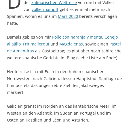
D
der
kulinarischen Weltreise
von und mit Volker
von
volkermampft
geht es einmal mehr nach
Spanien, wohin es uns im
März 2020
bereits verschlagen
hatte.
Damals gab es von mir
Pollo con naranja y menta
,
Conejo
al ajillo
,
Frit mallorquí
und
Magdalenas
, sowie einen
Pastel
de Almendras
als Gastbeitrag; es gibt aber noch zahlreiche
weitere spanische Gerichte im Blog (siehe Liste am Ende).
Heute reise ich mit Euch in den hohen spanischen
Nordwesten, nach Galicien, dessen Hauptstadt Santiago de
Compostela das angestrebte Ziel des Jakobsweges
markiert.
Galicien grenzt im Norden an das kantabrische Meer, im
Westen an den Atlantik, im Süden an Portugal und im
Osten an Kastilien und Léon und Asturien.