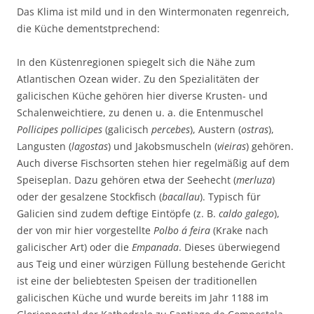
Das Klima ist mild und in den Wintermonaten regenreich,
die Küche dementstprechend:
In den Küstenregionen spiegelt sich die Nähe zum
Atlantischen Ozean wider. Zu den Spezialitäten der
galicischen Küche gehören hier diverse Krusten- und
Schalenweichtiere, zu denen u. a. die Entenmuschel
Pollicipes pollicipes
(galicisch
percebes
), Austern (
ostras
),
Langusten (
lagostas
) und Jakobsmuscheln (
vieiras
) gehören.
Auch diverse Fischsorten stehen hier regelmäßig auf dem
Speiseplan. Dazu gehören etwa der Seehecht (
merluza
)
oder der gesalzene Stockfisch (
bacallau
). Typisch für
Galicien sind zudem deftige Eintöpfe (z. B.
caldo galego
),
der von mir hier vorgestellte
Polbo á feira
(Krake nach
galicischer Art) oder die
Empanada
. Dieses überwiegend
aus Teig und einer würzigen Füllung bestehende Gericht
ist eine der beliebtesten Speisen der traditionellen
galicischen Küche und wurde bereits im Jahr 1188 im