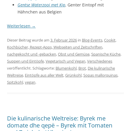
Gentse Waterzooi met Kip
, Genter Eintopf mit
Hähnchen aus Belgien
Weiterlesen
→
Dieser Beitrag wurde am
3. Februar 2026
in
Blog-Events
,
Cookit
,
Kochbücher, Rezept-Apps, Webseiten und Zeitschriften
,
nachgekocht und -gebacken
,
Obst und Gemüse
,
Spanische Küche
,
Suppen und Eintöpfe
,
Vegetarisch und Vegan
,
Verschiedenes
veröffentlicht. Schlagworte:
Blumenkohl
,
Brot
,
Die kulinarische
Weltreise
,
Eintöpfe aus aller Welt
,
Grünkohl
,
Sopas mallorquinas
,
Spitzkohl
,
vegan
.
Die kulinarische Weltreise: Byrek me
domate dhe qepë – Byrek mit Tomaten