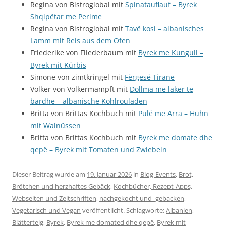
Regina von Bistroglobal mit
Spinatauflauf – Byrek
Shqipëtar me Perime
Regina von Bistroglobal mit
Tavë kosi – albanisches
Lamm mit Reis aus dem Ofen
Friederike von Fliederbaum mit
Byrek me Kungull –
Byrek mit Kürbis
Simone von zimtkringel mit
Fërgesë Tirane
Volker von Volkermampft mit
Dollma me laker te
bardhe – albanische Kohlrouladen
Britta von Brittas Kochbuch mit
Pulë me Arra – Huhn
mit Walnüssen
Britta von Brittas Kochbuch mit
Byrek me domate dhe
qepë – Byrek mit Tomaten und Zwiebeln
Dieser Beitrag wurde am
19. Januar 2026
in
Blog-Events
,
Brot,
Brötchen und herzhaftes Gebäck
,
Kochbücher, Rezept-Apps,
Webseiten und Zeitschriften
,
nachgekocht und -gebacken
,
Vegetarisch und Vegan
veröffentlicht. Schlagworte:
Albanien
,
Blätterteig
,
Byrek
,
Byrek me domated dhe qepë
,
Byrek mit