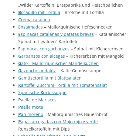
„Wilde“ Kartoffeln, Bratpaprika und Fleischbällchen
B
ocadillo mit Tortilla
– Brötche mit Tortilla
C
rema catalana
E
nsaïmadas
– Mallorquinische Hefeschnecken
E
spinacas catalanas y patatas bravas
– Katalanischer
Spinat mit „wilden“ Kartoffeln
E
spinacas con garbanzos
– Spinat mit Kichererbsen
G
arbanzos con alcegas
– Kichererbsen mit Mangold
G
ató – Mallorquinischer Mandelkuchen
G
azpacho andalúz
– Kalte Gemüsesuppe
G
emüsetortilla mit Blattsalaten
K
artoffel-Zucchini-Tortilla mit Tomatensalat
Spanische
K
ürbissuppe
P
aella de Mariscos
P
aella mixta
P
an moreno
– Mallorquinisches Bauernbrot
P
apas arrugadas con Mojo rojo y verde
–
Runzelkartoffeln mit Dips