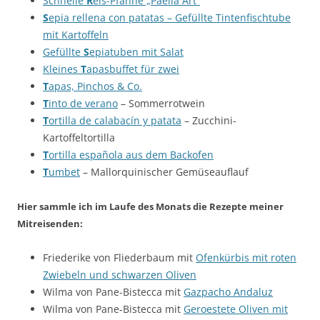
Schnelle
R
eis-Pfanne „Paella Art“
S
epia rellena con patatas – Gefüllte Tintenfischtube
mit Kartoffeln
Gefüllte
S
epiatuben mit Salat
Kleines
T
apasbuffet für zwei
T
apas, Pinchos & Co.
T
into de verano
– Sommerrotwein
T
ortilla de calabacín y patata
– Zucchini-
Kartoffeltortilla
T
ortilla española aus dem Backofen
T
umbet
– Mallorquinischer Gemüseauflauf
Hier sammle ich im Laufe des Monats die Rezepte meiner
Mitreisenden:
Friederike von Fliederbaum mit
Ofenkürbis mit roten
Zwiebeln und schwarzen Oliven
Wilma von Pane-Bistecca mit
Gazpacho Andaluz
Wilma von Pane-Bistecca mit
Geroestete Oliven mit