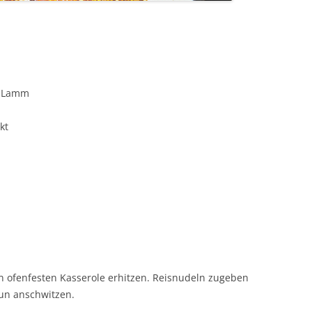
r Lamm
kt
n ofenfesten Kasserole erhitzen. Reisnudeln zugeben
un anschwitzen.