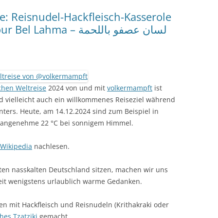
se: Reisnudel-Hackfleisch-Kasserole
aus Ägypten – Lesan Asfour Bel Lahma – لسان عصفو باللحمة
chen Weltreise
2024 von und mit
volkermampft
ist
nd vielleicht auch ein willkommenes Reiseziel während
ters. Heute, am 14.12.2024 sind zum Beispiel in
, angenehme 22 °C bei sonnigem Himmel.
Wikipedia
nachlesen.
en nasskalten Deutschland sitzen, machen wir uns
zeit wenigstens urlaublich warme Gedanken.
en mit Hackfleisch und Reisnudeln (Krithakraki oder
hes Tzatziki
gemacht.