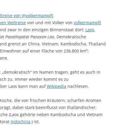
hen Weltreise
von und mit Volker von
volkermampft
nd zwar in den einzigen Binnenstaat dort:
Laos
,
lat Paxathipatai Paxaxon Lao
, Demokratische
Land grenzt an China, Vietnam, Kambodscha, Thailand
Einwohner auf einer Fläche von 236.800 km²;
iane.
tz „demokratisch“ im Namen tragen, geht es auch in
tisch zu. Immer wieder kommt es zu
über Laos kann man auf
Wikipedia
nachlesen.
Küche, die von frischen Kräutern, scharfen Aromen
rägt, dabei stark beeinflusst von thailändischer,
Küche (Laos gehörte neben Kambodscha und Vietnam
torat
Indochina
.) ist.