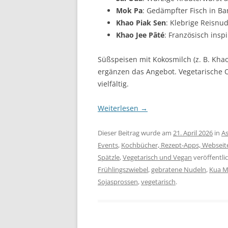
Mok Pa
: Gedämpfter Fisch in Ba
Khao Piak Sen
: Klebrige Reisn
Khao Jee Pâté
: Französisch ins
Süßspeisen mit Kokosmilch (z. B. Kha
ergänzen das Angebot. Vegetarische O
vielfältig.
Weiterlesen
→
Dieser Beitrag wurde am
21. April 2026
in
As
Events
,
Kochbücher, Rezept-Apps, Webseite
Spätzle
,
Vegetarisch und Vegan
veröffentli
Frühlingszwiebel
,
gebratene Nudeln
,
Kua 
Sojasprossen
,
vegetarisch
.