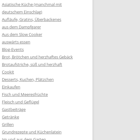
Asiatische Küche (manchmal mit
deutschem Einschlag)
Aufläufe, Gratins, Überbackenes
aus dem Dampfgarer
Aus dem Slow Cooker
auswärts essen
Blog-Events
Brot, Brötchen und herzhaftes Gebäck
Brotaufstriche, süß und herzhaft
Cookit
Desserts, Kuchen, Plätzchen
Einkaufen
Fisch und Meeresfrüchte
Fleisch und Geflügel
Gastbeiträge
Getränke
Grillen
Grundrezepte und Küchenlatein
Im und aus dem Garten