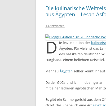
Die kulinarische Weltrei
13 Antworten
D
ie letzte Station der
kulinaris
Ägypten. Für viele ist das La
des nasskalten deutschen Win
Hurghada, einem beliebten Reiseziel
Mehr zu
Ägypten
selber könnt Ihr auf
Da der GöGa und ich im oben genannt
mit einer leckeren ägyptischen Mahl
Es gibt ein Schmorgericht aus dem Of
Orzo), dazu habe ich eine Art
ägyptisc