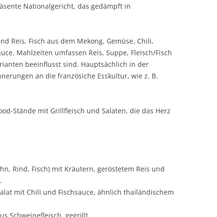
äsente Nationalgericht, das gedämpft in
ind Reis, Fisch aus dem Mekong, Gemüse, Chili,
auce. Mahlzeiten umfassen Reis, Suppe, Fleisch/Fisch
ianten beeinflusst sind. Hauptsächlich in der
nnerungen an die französiche Esskultur, wie z. B.
od-Stände mit Grillfleisch und Salaten, die das Herz
uhn, Rind, Fisch) mit Kräutern, geröstetem Reis und
.
alat mit Chili und Fischsauce, ähnlich thailändischem
s Schweinefleisch, gegrillt.