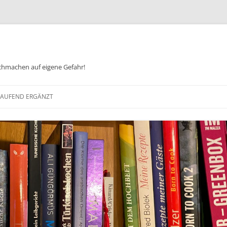
chmachen auf eigene Gefahr!
Zum
Inhalt
 LAUFEND ERGÄNZT
springen