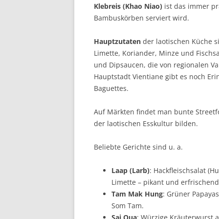
Klebreis (Khao Niao)
ist das immer pr
Bambuskörben serviert wird.
Hauptzutaten
der laotischen Küche s
Limette, Koriander, Minze und Fischs
und Dipsaucen, die von regionalen Var
Hauptstadt Vientiane gibt es noch Eri
Baguettes.
Auf Märkten findet man bunte Streetfo
der laotischen Esskultur bilden.
Beliebte Gerichte sind u. a.
Laap (Larb)
: Hackfleischsalat (H
Limette – pikant und erfrischend
Tam Mak Hung
: Grüner Papayas
Som Tam.
Sai Oua
: Würzige Kräuterwurst au