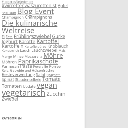
#leckeresfürjedentag
#wirrettenwaszurettenist
Apfel
Blog-Event
Basilikum
Champignons
Champignon
Die kulinarische
Weltreise
Frühlingszwiebel
Gurke
Ei
Feta
Kartoffel
Karotte
Joghurt
Kartoffeln
Knoblauch
Kartoffelpüree
Lauchzwiebel
Lauch
Kokosmilch
Mais
Möhre
Minze
Mozzarella
Mango
Paprikaschote
Möhren
Pasta
Parmesan
Porree
Petersilie
Reis, Getreide und Hülsenfrüchte
Resteverwertung
Salat
Spaghetti
Tomate
Spinat
Staudensellerie
vegan
Tomaten
Update
vegetarisch
Zucchini
Zwiebel
KATEGORIEN