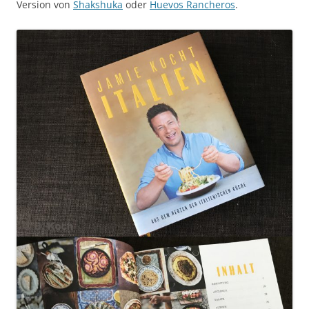
Version von
Shakshuka
oder
Huevos Rancheros
.