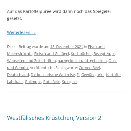
Auf das Kartoffelpüree wird dann noch das Spiegelei
gesetzt.
Weiterlesen
→
Dieser Beitrag wurde am
13. Dezember 2021
in
Fisch und
Meeresfrüchte
,
Fleisch und Geflügel
,
Kochbücher, Rezept-Apps,
Webseiten und Zeitschriften
,
nachgekocht und -gebacken
,
Obst
und Gemüse
veröffentlicht. Schlagworte:
Corned Beef
,
Deutschland
,
Die kulinarische Weltreise
,
Ei
,
Gewürzgurke
,
Kartoffel
,
Labskaus
,
Rollmops
,
Rote Bete
,
Spiegelei
.
Westfälisches Krüstchen, Version 2