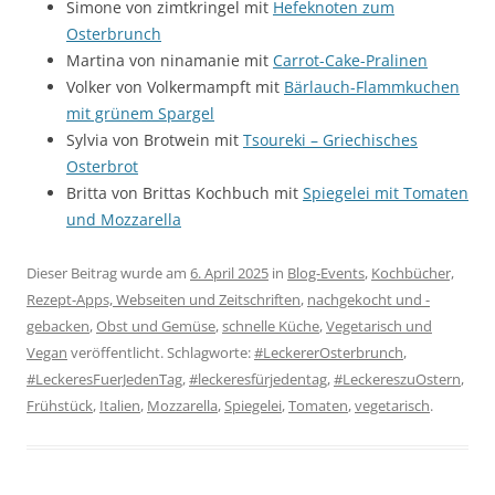
Simone von zimtkringel mit
Hefeknoten zum
Osterbrunch
Martina von ninamanie mit
Carrot-Cake-Pralinen
Volker von Volkermampft mit
Bärlauch-Flammkuchen
mit grünem Spargel
Sylvia von Brotwein mit
Tsoureki – Griechisches
Osterbrot
Britta von Brittas Kochbuch mit
Spiegelei mit Tomaten
und Mozzarella
Dieser Beitrag wurde am
6. April 2025
in
Blog-Events
,
Kochbücher,
Rezept-Apps, Webseiten und Zeitschriften
,
nachgekocht und -
gebacken
,
Obst und Gemüse
,
schnelle Küche
,
Vegetarisch und
Vegan
veröffentlicht. Schlagworte:
#LeckererOsterbrunch
,
#LeckeresFuerJedenTag
,
#leckeresfürjedentag
,
#LeckereszuOstern
,
Frühstück
,
Italien
,
Mozzarella
,
Spiegelei
,
Tomaten
,
vegetarisch
.